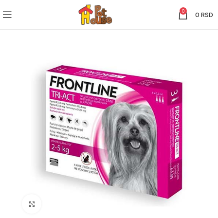
0
0
RSD
Click to enlarge