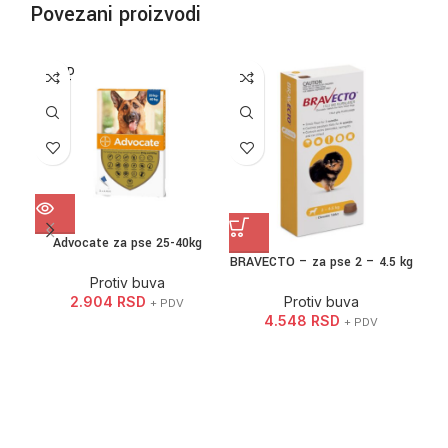
Povezani proizvodi
SOLD
OUT
Advocate za pse 25-40kg
BRA
BRAVECTO – za pse 2 – 4.5 kg
Protiv buva
2.904
RSD
Protiv buva
+ PDV
4.548
RSD
+ PDV