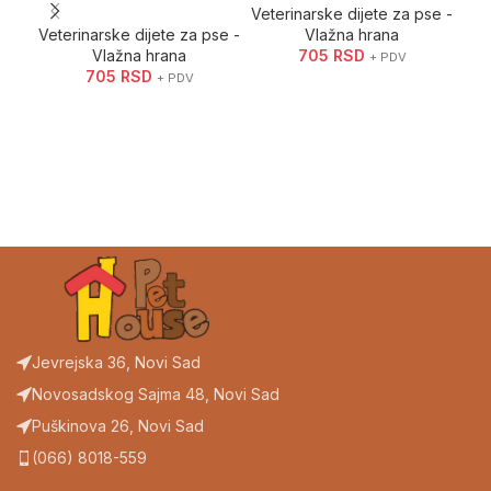
Veterinarske dijete za pse -
Vet
Veterinarske dijete za pse -
Vlažna hrana
Vlažna hrana
705
RSD
+ PDV
705
RSD
+ PDV
Jevrejska 36, Novi Sad
Novosadskog Sajma 48, Novi Sad
Puškinova 26, Novi Sad
(066) 8018-559