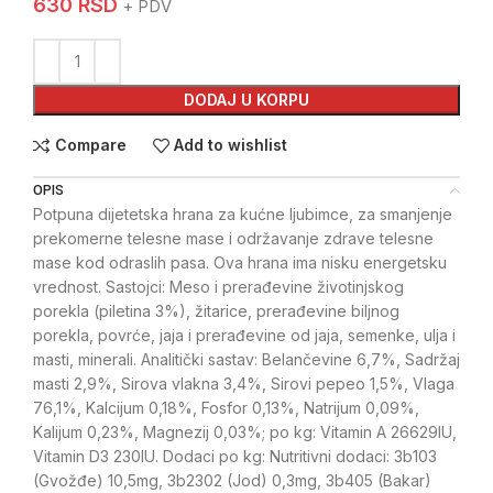
630
RSD
+ PDV
DODAJ U KORPU
Compare
Add to wishlist
OPIS
Potpuna dijetetska hrana za kućne ljubimce, za smanjenje
prekomerne telesne mase i održavanje zdrave telesne
mase kod odraslih pasa. Ova hrana ima nisku energetsku
vrednost. Sastojci: Meso i prerađevine životinjskog
porekla (piletina 3%), žitarice, prerađevine biljnog
porekla, povrće, jaja i prerađevine od jaja, semenke, ulja i
masti, minerali. Analitički sastav: Belančevine 6,7%, Sadržaj
masti 2,9%, Sirova vlakna 3,4%, Sirovi pepeo 1,5%, Vlaga
76,1%, Kalcijum 0,18%, Fosfor 0,13%, Natrijum 0,09%,
Kalijum 0,23%, Magnezij 0,03%; po kg: Vitamin A 26629IU,
Vitamin D3 230IU. Dodaci po kg: Nutritivni dodaci: 3b103
(Gvožđe) 10,5mg, 3b2302 (Jod) 0,3mg, 3b405 (Bakar)