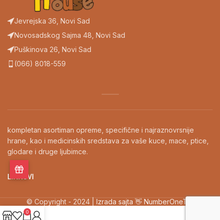
Jevrejska 36, Novi Sad
Novosadskog Sajma 48, Novi Sad
Puškinova 26, Novi Sad
(066) 8018-559
kompletan asortiman opreme, specifične i najraznovrsnije
hrane, kao i medicinskih sredstava za vaše kuce, mace, ptice,
glodare i druge ljubimce.
LINKOVI
© Copyright - 2024 |
Izrada sajta 👋 NumberOneTM
0