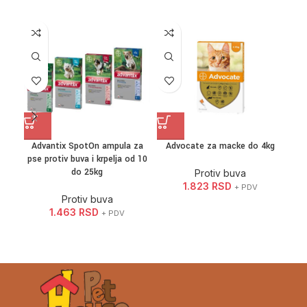
Advantix SpotOn ampula za
Advocate za macke do 4kg
A
pse protiv buva i krpelja od 10
do 25kg
Protiv buva
1.823
RSD
+ PDV
Protiv buva
1.463
RSD
+ PDV