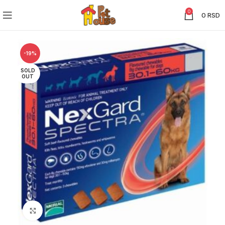
0
0
RSD
-19%
SOLD
OUT
Click to enlarge