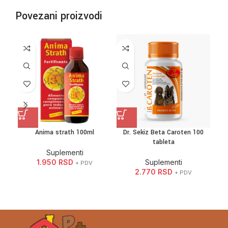
Povezani proizvodi
Anima strath 100ml
Dr. Sekiz Beta Caroten 100
Dr
tableta
Suplementi
1.950
RSD
Suplementi
+ PDV
2.770
RSD
+ PDV