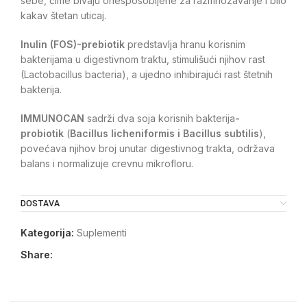
sebe, čime bivaju onesposobljene za razmnožavanje i bilo
kakav štetan uticaj.
Inulin (FOS)-prebiotik
predstavlja hranu korisnim
bakterijama u digestivnom traktu, stimulišući njihov rast
(Lactobacillus bacteria), a ujedno inhibirajući rast štetnih
bakterija.
IMMUNOCAN
sadrži dva soja korisnih bakterija
-
probiotik
(
Bacillus licheniformis i Bacillus subtilis
),
povećava njihov broj unutar digestivnog trakta, održava
balans i normalizuje crevnu mikrofloru.
DOSTAVA
Kategorija:
Suplementi
Share: