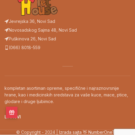
Jevrejska 36, Novi Sad
Novosadskog Sajma 48, Novi Sad
Puškinova 26, Novi Sad
(066) 8018-559
kompletan asortiman opreme, specifične i najraznovrsnije
hrane, kao i medicinskih sredstava za vaše kuce, mace, ptice,
glodare i druge ljubimce.
LINKOVI
© Copyright - 2024 |
Izrada sajta 👋 NumberOneTM