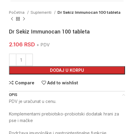
Početna
Suplementi
Dr Sekiz Immunocan 100 tableta
Dr Sekiz Immunocan 100 tableta
2.106
RSD
+ PDV
DODAJ U KORPU
Compare
Add to wishlist
OPIS
PDV je uračunat u cenu.
Komplementarni prebiotsko-probiotski dodatak hrani za
pse i mačke
Podržava imunološke i gastrointestinalne funkcije