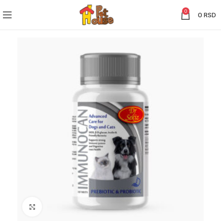
0
0
RSD
Click to enlarge