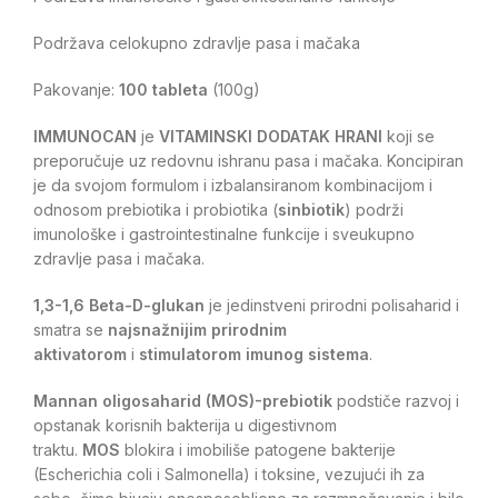
Podržava celokupno zdravlje pasa i mačaka
Pakovanje:
100 tableta
(100g)
IMMUNOCAN
je
VITAMINSKI DODATAK
HRANI
koji se
preporučuje uz redovnu ishranu pasa i mačaka. Koncipiran
je da svojom formulom i izbalansiranom kombinacijom i
odnosom prebiotika i probiotika (
sinbiotik
) podrži
imunološke i gastrointestinalne funkcije i sveukupno
zdravlje pasa i mačaka.
1,3-1,6 Beta-D-glukan
je jedinstveni prirodni polisaharid i
smatra se
najsnažnijim prirodnim
aktivatorom
i
stimulatorom imunog sistema
.
Mannan oligosaharid (MOS)-prebiotik
podstiče razvoj i
opstanak korisnih bakterija u digestivnom
traktu.
MOS
blokira i imobiliše patogene bakterije
(Escherichia coli i Salmonella) i toksine, vezujući ih za