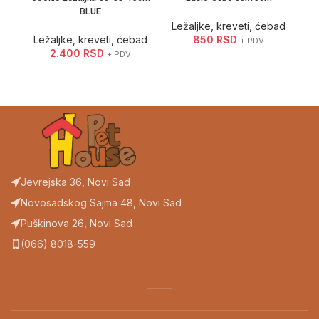
BLUE
Ležaljke, kreveti, ćebad
L
Ležaljke, kreveti, ćebad
850
RSD
+ PDV
2.400
RSD
+ PDV
Jevrejska 36, Novi Sad
Novosadskog Sajma 48, Novi Sad
Puškinova 26, Novi Sad
(066) 8018-559