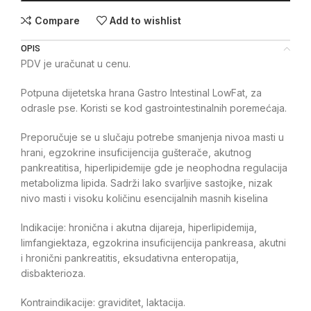
Compare
Add to wishlist
OPIS
PDV je uračunat u cenu.
Potpuna dijetetska hrana Gastro Intestinal LowFat, za
odrasle pse. Koristi se kod gastrointestinalnih poremećaja.
Preporučuje se u slučaju potrebe smanjenja nivoa masti u
hrani, egzokrine insuficijencija gušterače, akutnog
pankreatitisa, hiperlipidemije gde je neophodna regulacija
metabolizma lipida. Sadrži lako svarljive sastojke, nizak
nivo masti i visoku količinu esencijalnih masnih kiselina
Indikacije: hronična i akutna dijareja, hiperlipidemija,
limfangiektaza, egzokrina insuficijencija pankreasa, akutni
i hronični pankreatitis, eksudativna enteropatija,
disbakterioza.
Kontraindikacije: graviditet, laktacija.