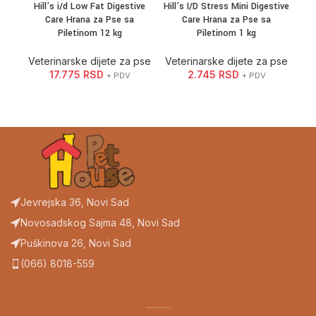
Hill’s i/d Low Fat Digestive
Hill’s I/D Stress Mini Digestive
Hill
Care Hrana za Pse sa
Care Hrana za Pse sa
Piletinom 12 kg
Piletinom 1 kg
Ve
Veterinarske dijete za pse
Veterinarske dijete za pse
17.775
RSD
2.745
RSD
+ PDV
+ PDV
Jevrejska 36, Novi Sad
Novosadskog Sajma 48, Novi Sad
Puškinova 26, Novi Sad
(066) 8018-559