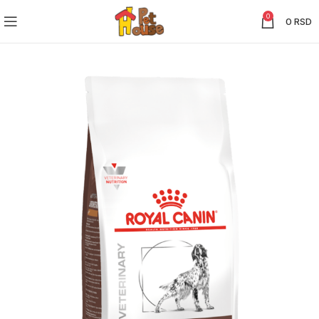
0
0
RSD