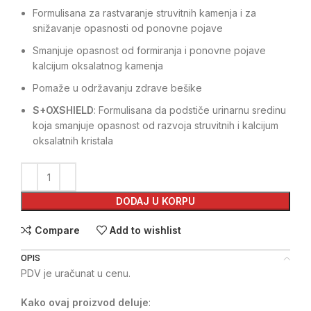
Formulisana za rastvaranje struvitnih kamenja i za
snižavanje opasnosti od ponovne pojave
Smanjuje opasnost od formiranja i ponovne pojave
kalcijum oksalatnog kamenja
Pomaže u održavanju zdrave bešike
S+OXSHIELD
: Formulisana da podstiče urinarnu sredinu
koja smanjuje opasnost od razvoja struvitnih i kalcijum
oksalatnih kristala
DODAJ U KORPU
Compare
Add to wishlist
OPIS
PDV je uračunat u cenu.
Kako ovaj proizvod deluje
: