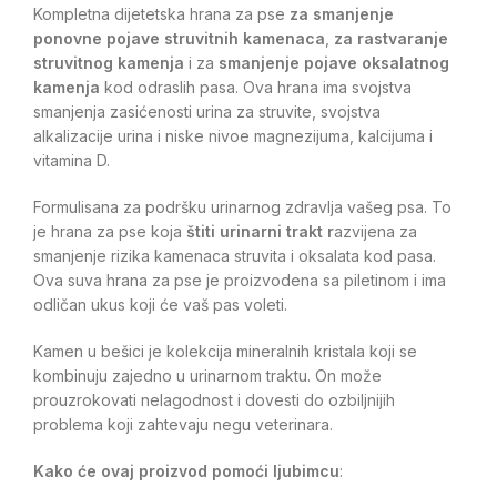
Kompletna dijetetska hrana za pse
za smanjenje
ponovne pojave struvitnih kamenaca
,
za rastvaranje
struvitnog kamenja
i za
smanjenje pojave oksalatnog
kamenja
kod odraslih pasa. Ova hrana ima svojstva
smanjenja zasićenosti urina za struvite, svojstva
alkalizacije urina i niske nivoe magnezijuma, kalcijuma i
vitamina D.
Formulisana za podršku urinarnog zdravlja vašeg psa. To
je hrana za pse koja
štiti urinarni trakt r
azvijena za
smanjenje rizika kamenaca struvita i oksalata kod pasa.
Ova suva hrana za pse je proizvodena sa piletinom i ima
odličan ukus koji će vaš pas voleti.
Kamen u bešici je kolekcija mineralnih kristala koji se
kombinuju zajedno u urinarnom traktu. On može
prouzrokovati nelagodnost i dovesti do ozbiljnijih
problema koji zahtevaju negu veterinara.
Kako će ovaj proizvod pomoći ljubimcu
: