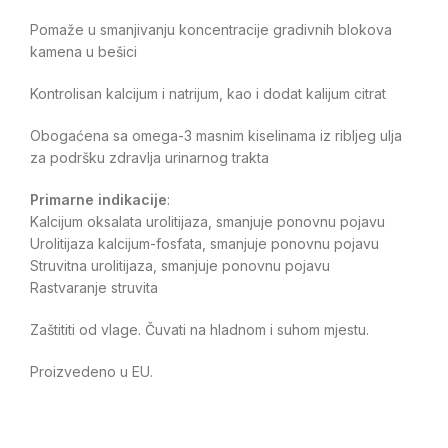
Pomaže u smanjivanju koncentracije gradivnih blokova
kamena u bešici
Kontrolisan kalcijum i natrijum, kao i dodat kalijum citrat
Obogaćena sa omega-3 masnim kiselinama iz ribljeg ulja
za podršku zdravlja urinarnog trakta
Primarne indikacije
:
Kalcijum oksalata urolitijaza, smanjuje ponovnu pojavu
Urolitijaza kalcijum-fosfata, smanjuje ponovnu pojavu
Struvitna urolitijaza, smanjuje ponovnu pojavu
Rastvaranje struvita
Zaštititi od vlage. Čuvati na hladnom i suhom mjestu.
Proizvedeno u EU.