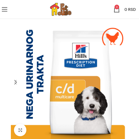
0
0
RSD
Click to enlarge